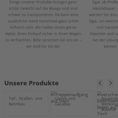
Einige unserer Produkte bringen ganz
Egal, ob Profi
schön Gewicht auf die Waage und sind
Häuslebauer –
schwer zu transportieren. Da kann eine
werden Sie durc
zusätzliche Hand manchmal ganz schön
Egal, um welche
hilfreich sein. Wir helfen Ihnen gerne
sich handel
dabei, Ihren Einkauf sicher in Ihren Wagen
Experten und un
zu verfrachten. Bitte sprechen Sie uns an –
bei der Lösun
wir sind für Sie da!
können 
Unsere Produkte
Tief-, Straßen- und
Garten und
Baugerät
Bahnbau
GaLaBau
Werkzeu
Zubehör