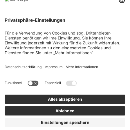
Über uns
Agrar
team SE
Bau
Karriere
Energie
Presse
Kontakt
RECHTLICHES
Impressum
AGB
Datenschutz
Lieferkette
Whistleblower
Barrierefreiheitserklärung
Code of Conduct