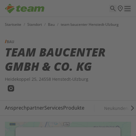
Startseite
/
Standort
/
Bau
/
team baucenter Henstedt-Ulzburg
BAU
TEAM BAUCENTER
GMBH & CO. KG
Heidekoppel 25, 24558 Henstedt-Ulzburg
Ansprechpartner
Services
Produkte
Neukundenant