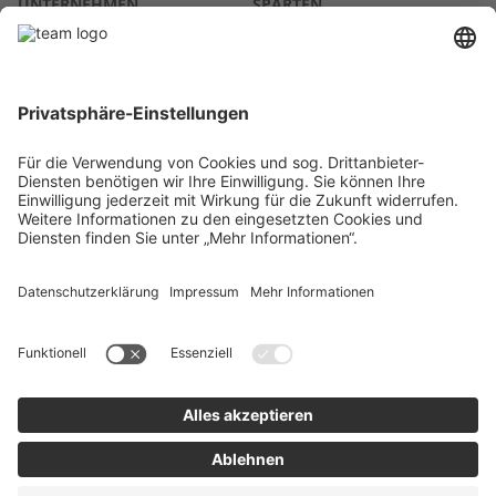
UNTERNEHMEN
SPARTEN
Über uns
Agrar
team SE
Bau
Karriere
Energie
Presse
Kontakt
RECHTLICHES
Impressum
AGB
Datenschutz
Lieferkette
Whistleblower
Barrierefreiheitserklärung
Code of Conduct