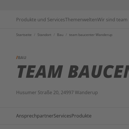
Produkte und Services
Themenwelten
Wir sind team
Startseite
/
Standort
/
Bau
/
team baucenter Wanderup
BAU
TEAM BAUCEN
Husumer Straße 20, 24997 Wanderup
Ansprechpartner
Services
Produkte