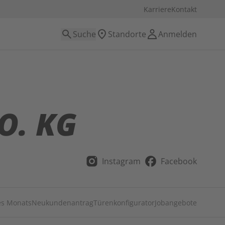
Karriere
Kontakt
Suche
Standorte
Anmelden
O. KG
Instagram
Facebook
es Monats
Neukundenantrag
Türenkonfigurator
Jobangebote