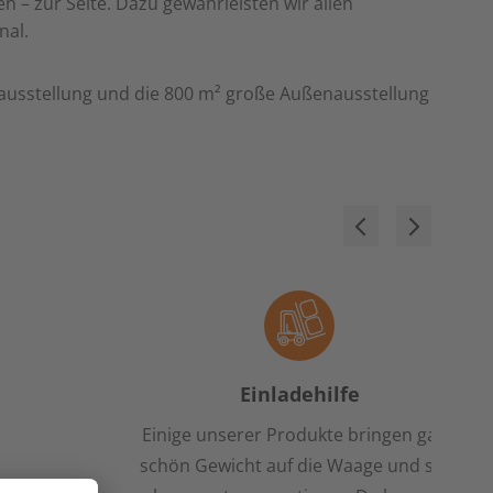
– zur Seite. Dazu gewährleisten wir allen
nal.
usstellung und die 800 m² große Außenausstellung
Einladehilfe
Einige unserer Produkte bringen ganz
schön Gewicht auf die Waage und sind