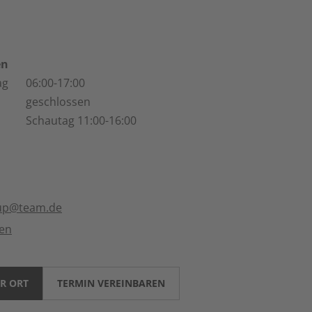
en
ag
06:00-17:00
geschlossen
Schautag 11:00-16:00
up@team.de
ten
R ORT
TERMIN VEREINBAREN