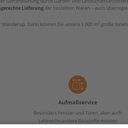
r Gartenplanung durch Garten- und Landschaftsarchitekten 
ngerechte Lieferung
der bestellten Waren – auch überregio
r Wanderup. Dann können Sie unsere 1.000 m² große Innena
Aufmaßservice
Besonders Fenster und Türen, aber auch
zahlreiche andere Baustoffe müssen