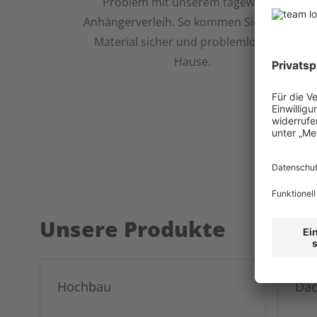
Problem mit unserem tageweisen
Anhängerverleih. So kommen Sie und Ihr
Material sicher und problemlos nach
Hause.
Unsere Produkte
Hochbau
Dac