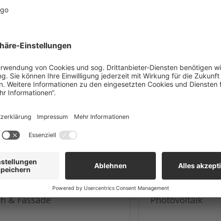
individuell angepasst werden. Exaktes
Messen ist die Voraussetzung für
passgenaue Produkte. Unsere Experten
kommen gerne zu Ihnen nach Hause oder
auf die Baustelle und nehmen Maß auf –
damit am Ende alles passt!
h & Fassade
Photovoltaik