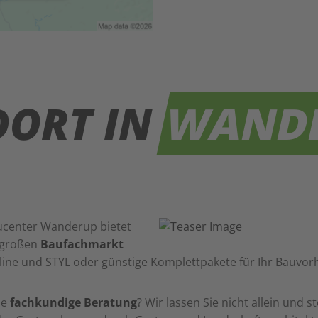
DORT IN
WAND
ucenter Wanderup bietet
m großen
Baufachmarkt
line und STYL oder günstige Komplettpakete für Ihr Bauvor
ne
fachkundige Beratung
? Wir lassen Sie nicht allein und 