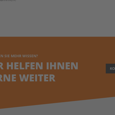
N SIE MEHR WISSEN?
R HELFEN IHNEN
KO
RNE WEITER