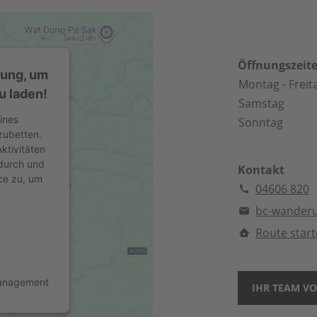
Öffnungszeit
mung, um
Montag
- Freit
u laden!
Samstag
ines
Sonntag
zubetten.
ktivitäten
 durch und
Kontakt
ce zu, um
04606 820
bc-wander
Route star
Management
IHR TEAM VO