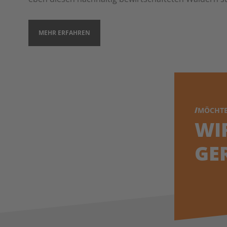
MEHR ERFAHREN
MÖCHTE
WI
GE