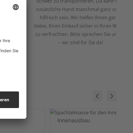
schwer zu transportieren. Da kann eine
zusätzliche Hand manchmal ganz schön
hilfreich sein. Wir helfen Ihnen gerne
dabei, Ihren Einkauf sicher in Ihren Wagen
zu verfrachten. Bitte sprechen Sie uns an
– wir sind für Sie da!
Innenausbau