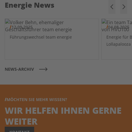
Energie News
12.09.2025
04.08.2025
Führungswechsel team energie
Energie für 
NEWS-ARCHIV
MÖCHTEN SIE MEHR WISSEN?
WIR HELFEN IHNEN GERNE
WEITER