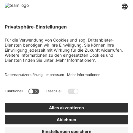
Über uns
Agrar
team SE
Bau
Karriere
Energie
Presse
Kontakt
RECHTLICHES
Impressum
AGB
Datenschutz
Lieferkette
Whistleblower
Barrierefreiheitserklärung
Code of Conduct