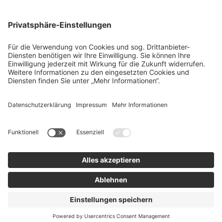
team SE
Bau
Karriere
Energie
Presse
Kontakt
RECHTLICHES
Impressum
AGB
Datenschutz
Lieferkette
Whistleblower
Barrierefreiheitserklärung
Code of Conduct