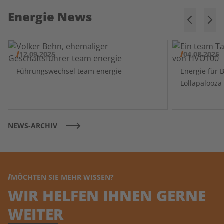
Energie News
12.09.2025
04.08.2025
Führungswechsel team energie
Energie für 
NEWS-ARCHIV
MÖCHTEN SIE MEHR WISSEN?
WIR HELFEN IHNEN GERNE
WEITER