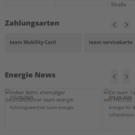
Zahlungsarten
team Mobility Card
team servicekarte
Energie News
12.09.2025
04.08.2025
Führungswechsel team energie
Energie für 