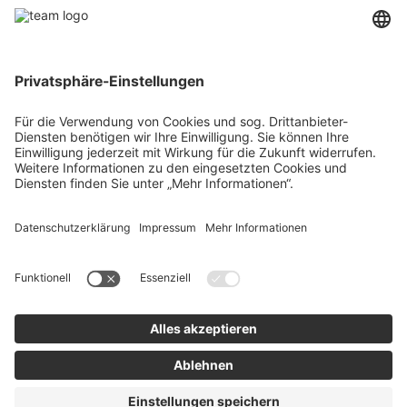
Über uns
Agrar
team SE
Bau
Karriere
Energie
Presse
Kontakt
RECHTLICHES
Impressum
AGB
Datenschutz
Lieferkette
Whistleblower
Barrierefreiheitserklärung
Code of Conduct