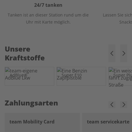
24/7 tanken
Tanken ist an dieser Station rund um die
Lassen Sie sic
Uhr mit Karte möglich.
Snack
Unsere
Kraftstoffe
AdBlue®
Super E10
Super Pl
Zahlungsarten
team Mobility Card
team servicekarte