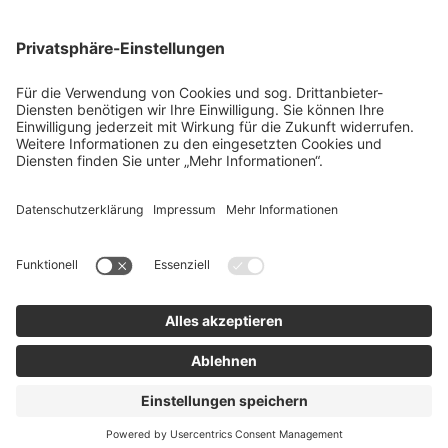
team SE
Bau
Karriere
Energie
Presse
Kontakt
RECHTLICHES
Impressum
AGB
Datenschutz
Lieferkette
Whistleblower
Barrierefreiheitserklärung
Code of Conduct