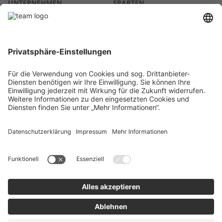
UNTERNEHMEN
SPARTEN
Über uns
Agrar
team SE
Bau
Karriere
Energie
Presse
Kontakt
RECHTLICHES
Impressum
AGB
Datenschutz
Lieferkette
Whistleblower
Barrierefreiheitserklärung
Code of Conduct