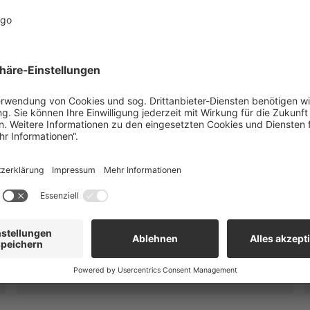
GaLaBau aktuell
Finden Sie alle Neuheiten von uns rund um die
Gartengestaltung – wie z. B. Mauersteine,
Terrassenplatten sowie Feinsteinzeug mit
innovativen Unterkonstruktionen, Blockstufen
oder Gerätehäuser.