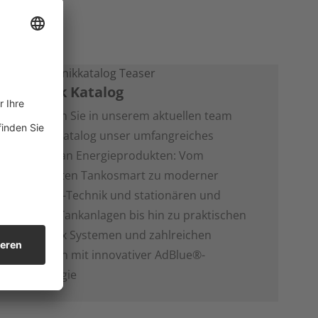
Technik Katalog
Entdecken Sie in unserem aktuellen team
Technik-Katalog unser umfangreiches
Angebot an Energieprodukten: Vom
intelligenten Tankosmart zu moderner
Kraftstoff-Technik und stationären und
mobilen Tankanlagen bis hin zu praktischen
Diesel Box Systemen und zahlreichen
Produkten mit innovativer AdBlue®-
Technologie