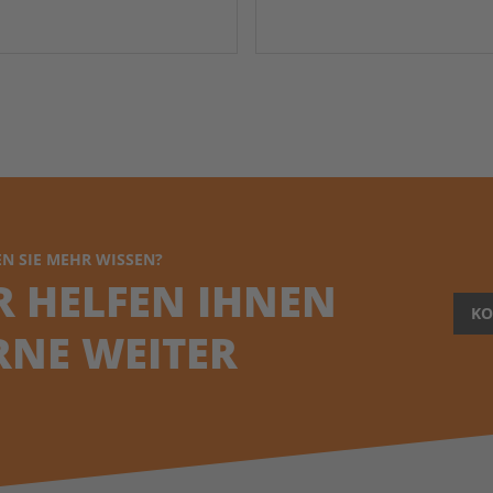
N SIE MEHR WISSEN?
R HELFEN IHNEN
KO
RNE WEITER