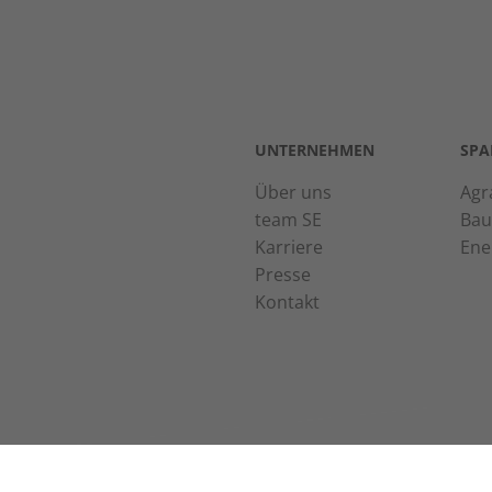
UNTERNEHMEN
SPA
Über uns
Agr
team SE
Bau
Karriere
Ene
Presse
Kontakt