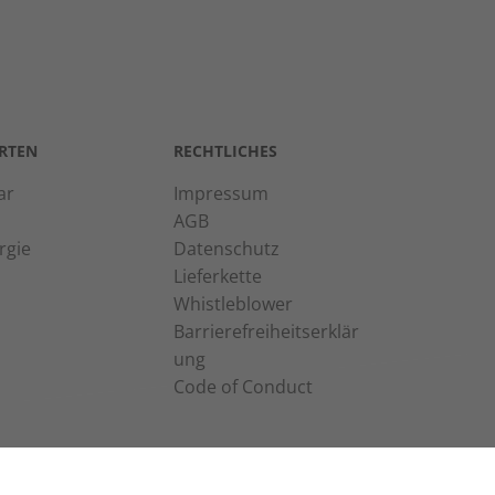
RTEN
RECHTLICHES
ar
Impressum
AGB
rgie
Datenschutz
Lieferkette
Whistleblower
Barrierefreiheitserklär
ung
Code of Conduct