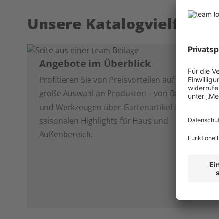
Unsere Katalogvielfalt
Angebote im Überblick
Profitieren Sie von Preisvorteilen auf eine
große Auswahl an Produkten – von Baustoffen
und Werkzeugen über Gartenartikel bis hin zu
saisonalen Highlights für Haus und
Außenbereich.