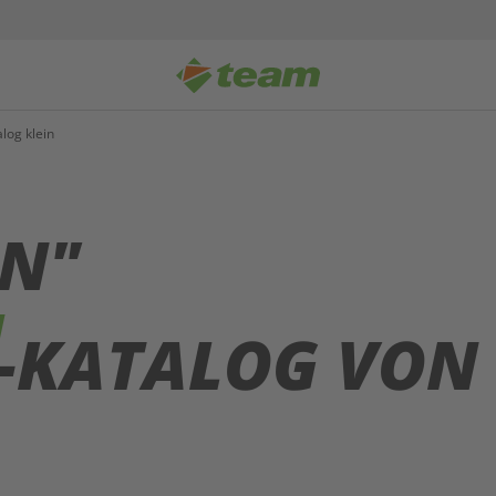
log klein
N"
-KATALOG VON