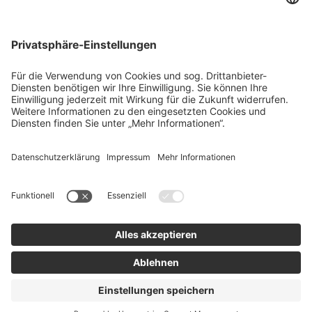
Über uns
Agrar
team SE
Bau
Karriere
Energie
Presse
Kontakt
RECHTLICHES
Impressum
AGB
Datenschutz
Lieferkette
Whistleblower
Barrierefreiheitserklärung
Code of Conduct