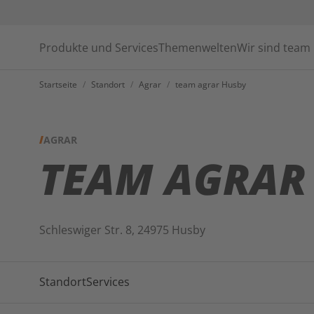
Produkte und Services
Themenwelten
Wir sind team
Startseite
/
Standort
/
Agrar
/
team agrar Husby
AGRAR
TEAM AGRAR
Schleswiger Str. 8, 24975 Husby
Standort
Services