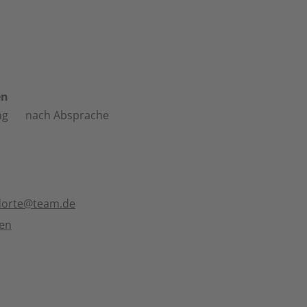
en
ag
nach Absprache
dorte@team.de
ten