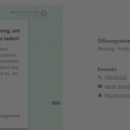
mung, um
u laden!
Öffnungszeit
Montag
- Freit
ines
zubetten.
ktivitäten
 durch und
Kontakt
ce zu, um
04634 635
agrar-stan
Route star
Management