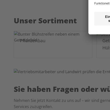
Unser Sortiment
Pflanzenbau
Get
Hül
Sie haben Fragen oder w
Nehmen Sie jetzt Kontakt zu uns auf – wir sind gerne
Services zuzugreifen.