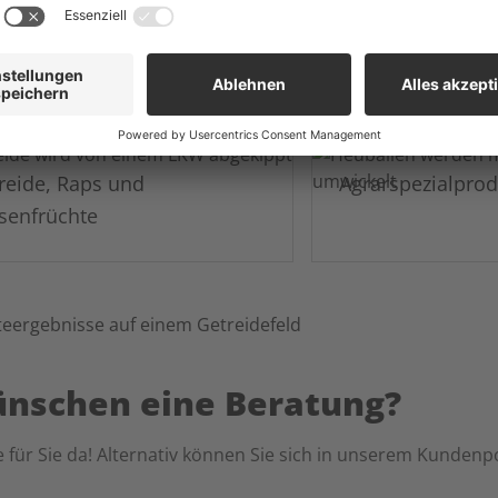
reide, Raps und
Agrarspezialpro
senfrüchte
ünschen eine Beratung?
 für Sie da! Alternativ können Sie sich in unserem Kundenpo