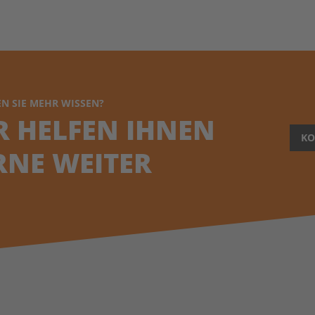
N SIE MEHR WISSEN?
R HELFEN IHNEN
KO
RNE WEITER