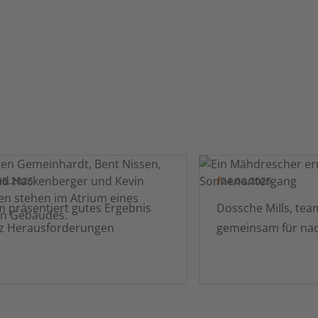
05.2025
24.04.2025
äsentiert gutes Ergebnis
Dossche MiIls, tea
tz Herausforderungen
gemeinsam für nac
Weizen