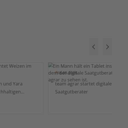
18.03.2025
m und Yara
team agrar startet digitalen
hhaltigen
Saatgutberater