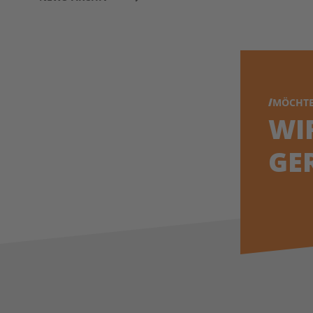
MÖCHTE
WI
GE