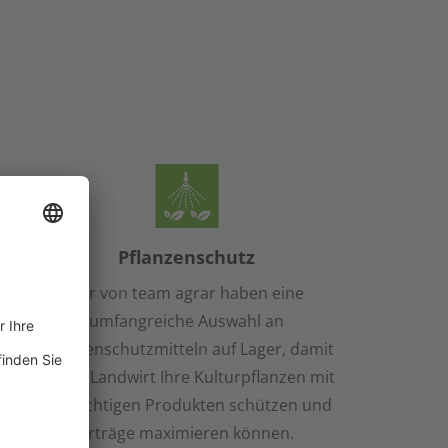
Pflanzenschutz
Wir von team agrar haben eine
umfangreiche Auswahl an
Pflanzenschutzmitteln auf Lager, damit
Sie als Landwirt Ihre Kulturpflanzen mit
den richtigen Produkten schützen und
Erträge maximieren können.