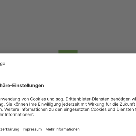
Düngerumschlag
Nutzen Sie unseren Service für den
Umschlag von Dünger! Ob Anlieferung
von Düngemitteln oder deren Abholung –
wir gewährleisten eine schnelle und
zuverlässige Abwicklung sowie beste
Lagerbedingungen.