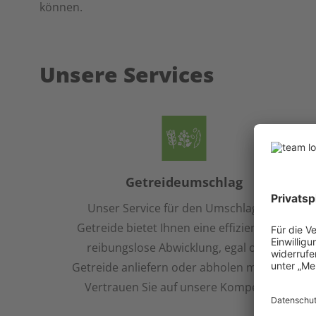
können.
Unsere Services
Getreideumschlag
Unser Service für den Umschlag von
Getreide bietet Ihnen eine effiziente und
reibungslose Abwicklung, egal ob Sie
Getreide anliefern oder abholen möchten.
Vertrauen Sie auf unsere Kompetenz!