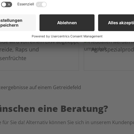
reide, Raps und
Agrarspezialpro
senfrüchte
ünschen eine Beratung?
 für Sie da! Alternativ können Sie sich in unserem Kundenpo