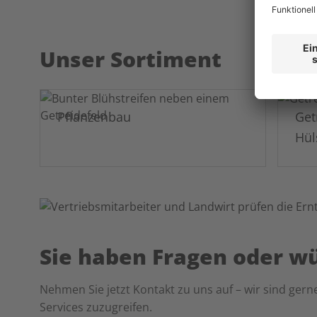
Unser Sortiment
Pflanzenbau
Get
Hül
Sie haben Fragen oder w
Nehmen Sie jetzt Kontakt zu uns auf – wir sind gerne
Services zuzugreifen.