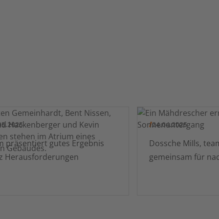
05.2025
24.04.2025
äsentiert gutes Ergebnis
Dossche MiIls, tea
tz Herausforderungen
gemeinsam für nac
Weizen