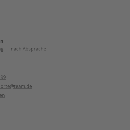
en
ag
nach Absprache
 99
dorte@team.de
ten