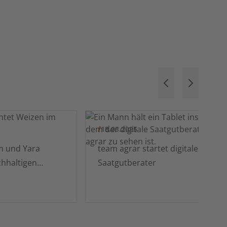
18.03.2025
m und Yara
team agrar startet digitalen
hhaltigen
Saatgutberater