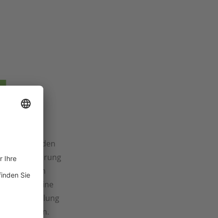
schlag
Service für den
! Ob Anlieferung
n oder deren
ährleisten eine
ssige Abwicklung
rbedingungen.