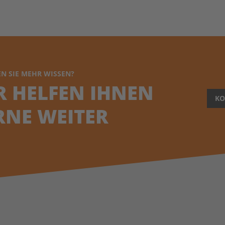
N SIE MEHR WISSEN?
R HELFEN IHNEN
KO
RNE WEITER