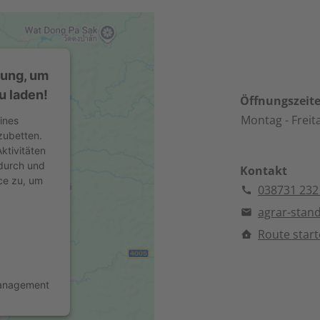
mung, um
u laden!
Öffnungszeit
Montag
- Freit
ines
zubetten.
ktivitäten
 durch und
Kontakt
ce zu, um
038731 232
agrar-stan
Route star
Management