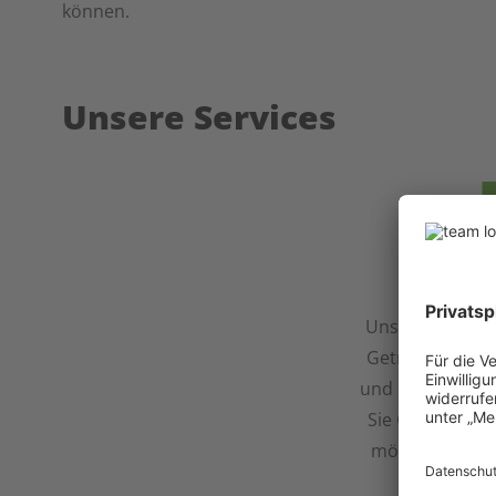
können.
Unsere Services
Getrei
Unser Service 
Getreide bietet
und reibungslos
Sie Getreide an
möchten. Vertr
Ko