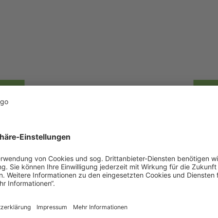
deumschlag
Düngerum
für den Umschlag von
Nutzen Sie unseren 
 Ihnen eine effiziente
Umschlag von Dünger
e Abwicklung, egal ob
von Düngemittel
liefern oder abholen
Abholung – wir gew
auen Sie auf unsere
schnelle und zuverlä
mpetenz!
sowie beste Lage