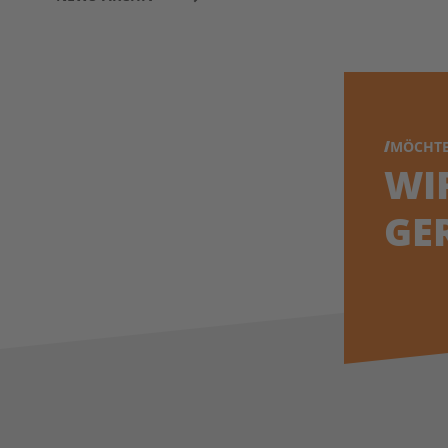
MÖCHTE
WI
GE