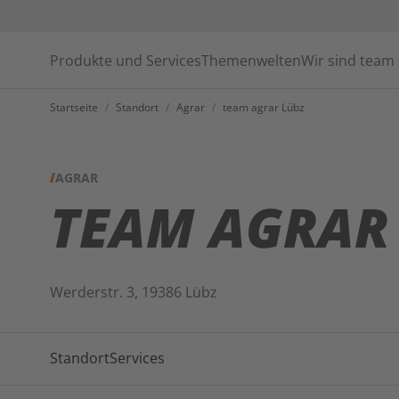
Produkte und Services
Themenwelten
Wir sind team
Startseite
/
Standort
/
Agrar
/
team agrar Lübz
AGRAR
TEAM AGRAR
Werderstr. 3, 19386 Lübz
Standort
Services