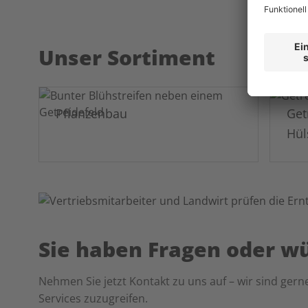
Unser Sortiment
Pflanzenbau
Get
Hül
Sie haben Fragen oder w
Nehmen Sie jetzt Kontakt zu uns auf – wir sind gerne
Services zuzugreifen.