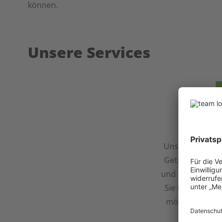
können.
Unsere Services
Getrei
Unser Service 
Getreide bietet
und reibungslos
Sie Getreide an
möchten. Vertr
Ko