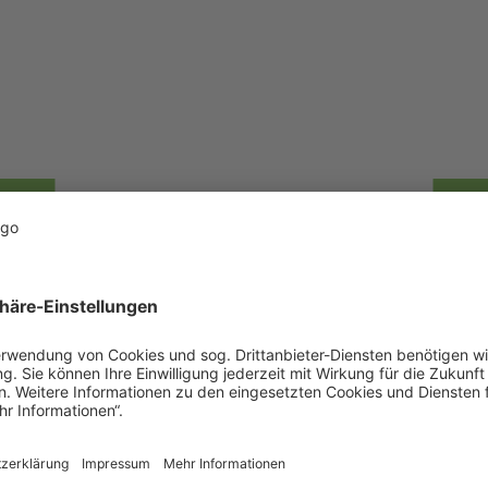
deumschlag
Düngerum
für den Umschlag von
Nutzen Sie unseren 
 Ihnen eine effiziente
Umschlag von Dünger
e Abwicklung, egal ob
von Düngemittel
liefern oder abholen
Abholung – wir gew
auen Sie auf unsere
schnelle und zuverlä
mpetenz!
sowie beste Lage