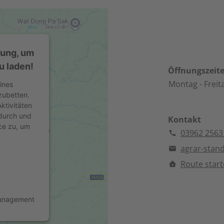
mung, um
u laden!
Öffnungszeit
Montag
- Freit
ines
zubetten.
ktivitäten
 durch und
Kontakt
ce zu, um
03962 2563
agrar-stan
Route star
Management