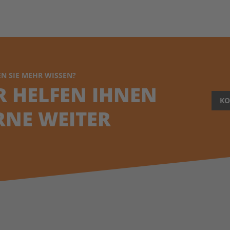
N SIE MEHR WISSEN?
R HELFEN IHNEN
KO
RNE WEITER