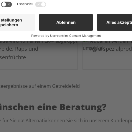
reide, Raps und
Agrarspezialpro
senfrüchte
ünschen eine Beratung?
 für Sie da! Alternativ können Sie sich in unserem Kundenpo