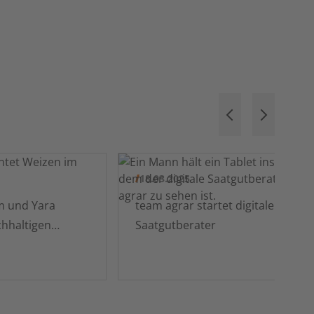
18.03.2025
m und Yara
team agrar startet digitalen
hhaltigen
Saatgutberater