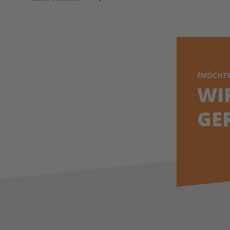
MÖCHTE
WI
GE