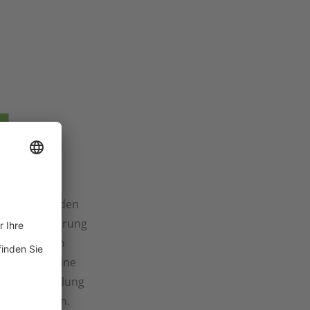
schlag
Service für den
! Ob Anlieferung
n oder deren
ährleisten eine
ssige Abwicklung
rbedingungen.