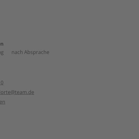
en
ag
nach Absprache
 0
dorte@team.de
ten