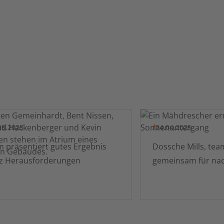
05.2025
24.04.2025
äsentiert gutes Ergebnis
Dossche MiIls, tea
tz Herausforderungen
gemeinsam für nac
Weizen