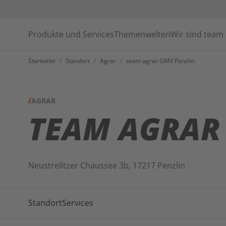
Produkte und Services
Themenwelten
Wir sind team
Startseite
/
Standort
/
Agrar
/
team agrar GMV Penzlin
AGRAR
TEAM AGRAR
Neustrelitzer Chaussee 3b, 17217 Penzlin
Standort
Services