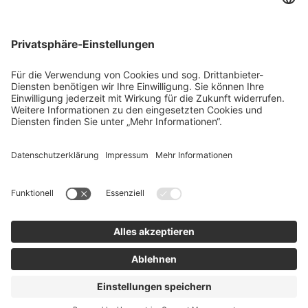
Über uns
Agrar
team SE
Bau
Karriere
Energie
Presse
Kontakt
RECHTLICHES
Impressum
AGB
Datenschutz
Lieferkette
Whistleblower
Barrierefreiheitserklärung
Code of Conduct