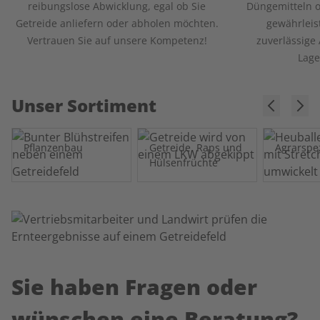
reibungslose Abwicklung, egal ob Sie
Düngemitteln o
Getreide anliefern oder abholen möchten.
gewährleis
Vertrauen Sie auf unsere Kompetenz!
zuverlässige
Lage
Unser Sortiment
Pflanzenbau
Getreide, Raps und
Agrarspe
Hülsenfrüchte
Sie haben Fragen oder
wünschen eine Beratung?