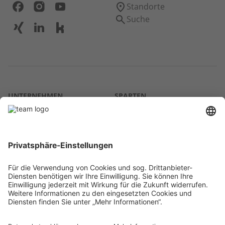
Standorte
Suche
UNTERNEHMEN
SPARTEN
Über uns
Agrar
team SE
Bau
Karriere
Energie
Presse
Kontakt
RECHTLICHES
Impressum