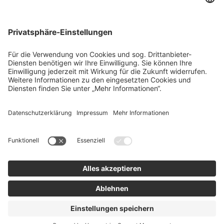
Über uns
Agrar
team SE
Bau
Karriere
Energie
Presse
Kontakt
RECHTLICHES
Impressum
AGB
Datenschutz
Lieferkette
Whistleblower
Barrierefreiheitserklärung
Code of Conduct