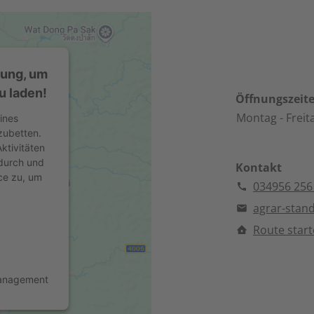
mung, um
u laden!
Öffnungszeit
Montag
- Freit
ines
zubetten.
ktivitäten
 durch und
Kontakt
ce zu, um
034956 256
agrar-stan
Route star
Management