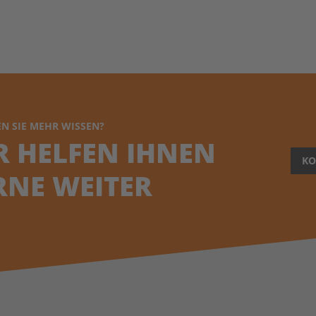
N SIE MEHR WISSEN?
R HELFEN IHNEN
KO
RNE WEITER