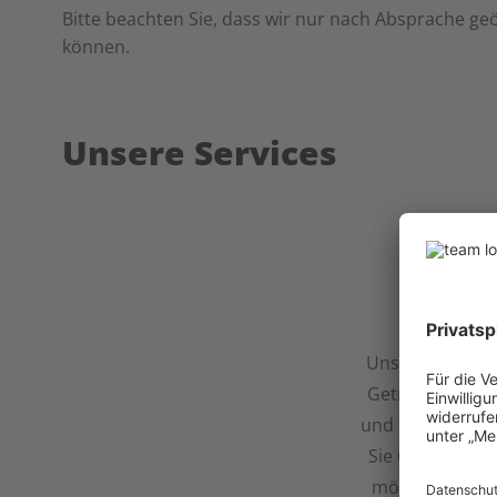
Bitte beachten Sie, dass wir nur nach Absprache g
können.
Unsere Services
Getrei
Unser Service 
Getreide bietet
und reibungslos
Sie Getreide an
möchten. Vertr