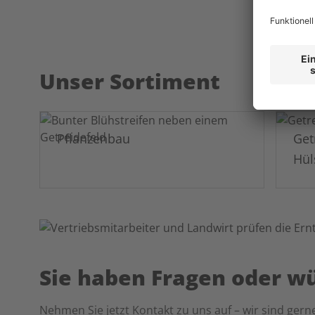
Ko
Unser Sortiment
Pflanzenbau
Get
Hül
Sie haben Fragen oder w
Nehmen Sie jetzt Kontakt zu uns auf – wir sind gerne