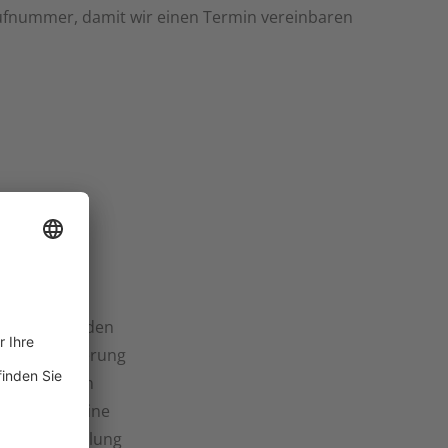
Rufnummer, damit wir einen Termin vereinbaren
schlag
Service für den
! Ob Anlieferung
n oder deren
ährleisten eine
ssige Abwicklung