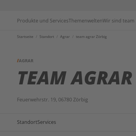
Produkte und Services
Themenwelten
Wir sind team
Startseite
/
Standort
/
Agrar
/
team agrar Zörbig
AGRAR
TEAM AGRAR
Feuerwehrstr. 19, 06780 Zörbig
Standort
Services