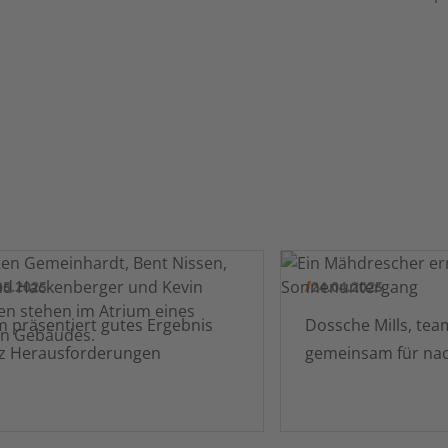
05.2025
24.04.2025
äsentiert gutes Ergebnis
Dossche MiIls, tea
tz Herausforderungen
gemeinsam für nac
Weizen