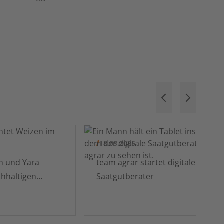
18.03.2025
m und Yara
team agrar startet digitalen
hhaltigen
Saatgutberater