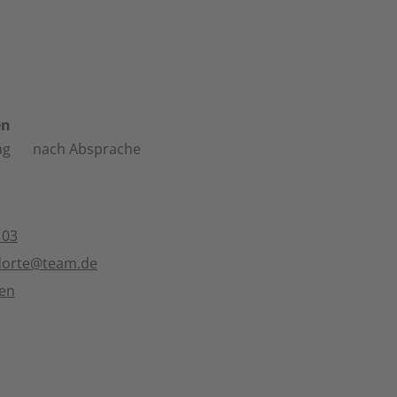
en
ag
nach Absprache
 03
dorte@team.de
ten