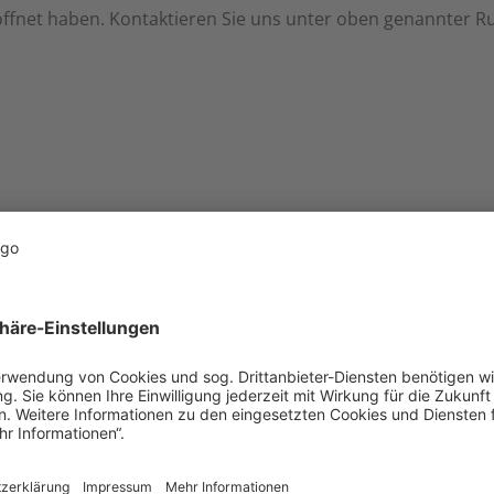
eöffnet haben. Kontaktieren Sie uns unter oben genannter 
deumschlag
Düngerum
für den Umschlag von
Nutzen Sie unseren 
 Ihnen eine effiziente
Umschlag von Dünger
e Abwicklung, egal ob
von Düngemittel
liefern oder abholen
Abholung – wir gew
auen Sie auf unsere
schnelle und zuverlä