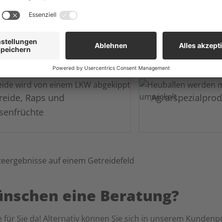
mpetenz!
sowie beste Lage
reide, Raps und
Agrarspezialpro
senfrüchte
ünschen eine Beratung?
 für Sie da! Alternativ können Sie sich in unserem Kundenpo