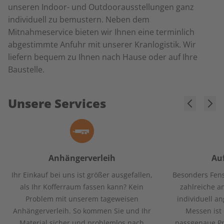
unseren Indoor- und Outdoorausstellungen ganz
individuell zu bemustern. Neben dem
Mitnahmeservice bieten wir Ihnen eine terminlich
abgestimmte Anfuhr mit unserer Kranlogistik. Wir
liefern bequem zu Ihnen nach Hause oder auf Ihre
Baustelle.
Unsere Services
Anhängerverleih
Au
Ihr Einkauf bei uns ist größer ausgefallen,
Besonders Fens
als Ihr Kofferraum fassen kann? Kein
zahlreiche a
Problem mit unserem tageweisen
individuell a
Anhängerverleih. So kommen Sie und Ihr
Messen ist 
Material sicher und problemlos nach
passgenaue Pr