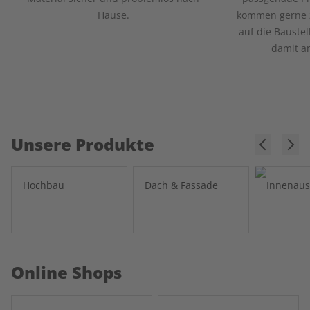
Hause.
kommen gerne 
auf die Bauste
damit am
Unsere Produkte
Hochbau
Dach & Fassade
Innenau
Online Shops