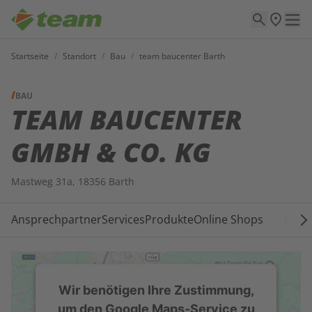
Startseite
/
Standort
/
Bau
/
team baucenter Barth
BAU
TEAM BAUCENTER
GMBH & CO. KG
Mastweg 31a, 18356 Barth
Ansprechpartner
Services
Produkte
Online Shops
Wir benötigen Ihre Zustimmung,
um den Google Maps-Service zu