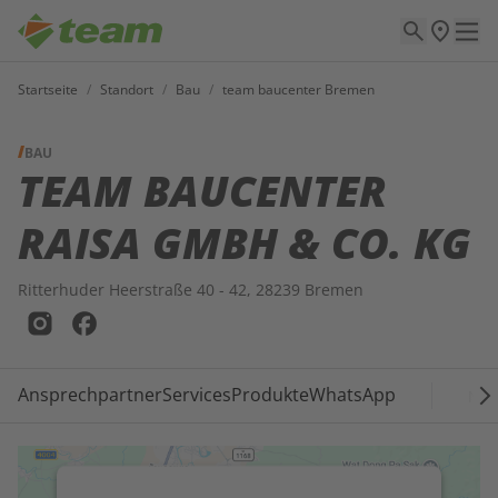
Startseite
/
Standort
/
Bau
/
team baucenter Bremen
BAU
TEAM BAUCENTER
RAISA GMBH & CO. KG
Ritterhuder Heerstraße 40 - 42, 28239 Bremen
Ansprechpartner
Services
Produkte
WhatsApp
Neu