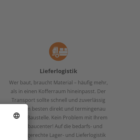
Lieferlogistik
Wer baut, braucht Material – häufig mehr,
als in einen Kofferraum hineinpasst. Der
Transport sollte schnell und zuverlässig
sein, am besten direkt und termingenau
an Ihre Baustelle. Kein Problem mit Ihrem
team baucenter! Auf die bedarfs- und
termingerechte Lager- und Lieferlogistik