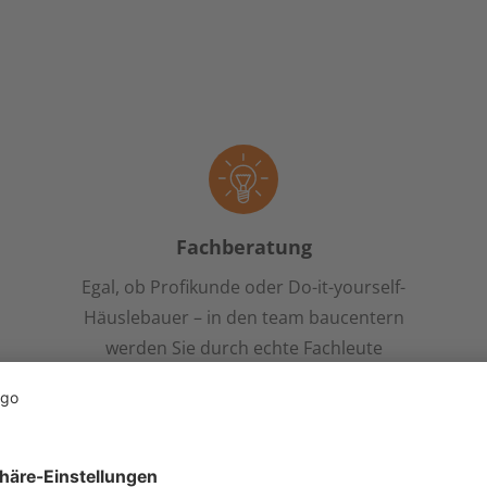
Fachberatung
Egal, ob Profikunde oder Do-it-yourself-
Häuslebauer – in den team baucentern
werden Sie durch echte Fachleute
beraten. Egal, um welches Gewerk oder
Produkte es sich handelt – unsere Berater
sind Experten und unterstützen Sie
individuell bei der Lösung Ihres Anliegens.