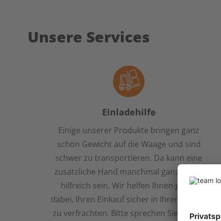
Unsere Services
Einladehilfe
Einige unserer Produkte bringen ganz
schön Gewicht auf die Waage und sind
schwer zu transportieren. Da kann eine
zusätzliche Hand manchmal ganz schön
hilfreich sein. Wir helfen Ihnen gerne
dabei, Ihren Einkauf sicher in Ihren Wagen
zu verfrachten. Bitte sprechen Sie uns an