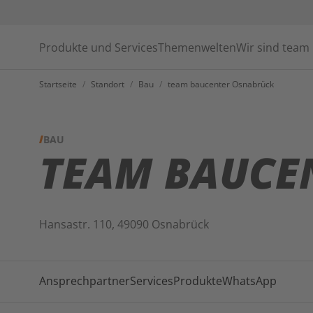
Produkte und Services
Themenwelten
Wir sind team
Startseite
/
Standort
/
Bau
/
team baucenter Osnabrück
BAU
TEAM BAUCEN
Hansastr. 110, 49090 Osnabrück
Ansprechpartner
Services
Produkte
WhatsApp