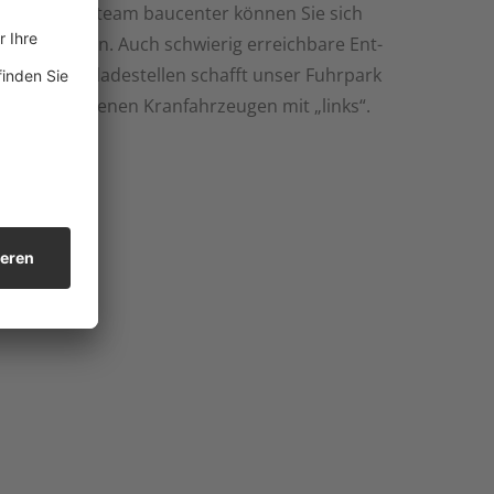
Ihres team baucenter können Sie sich
verlassen. Auch schwierig erreichbare Ent-
oder Abladestellen schafft unser Fuhrpark
mit eigenen Kranfahrzeugen mit „links“.