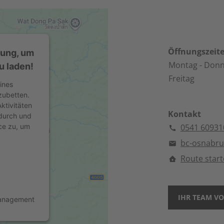
Öffnungszeit
mung, um
Montag
- Donn
u laden!
Freitag
ines
zubetten.
ktivitäten
Kontakt
 durch und
ce zu, um
0541 60931
bc-osnabr
Route star
IHR TEAM VO
Management