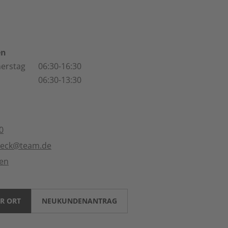
en
erstag
06:30-16:30
06:30-13:30
0
ueck@team.de
ten
R ORT
NEUKUNDENANTRAG