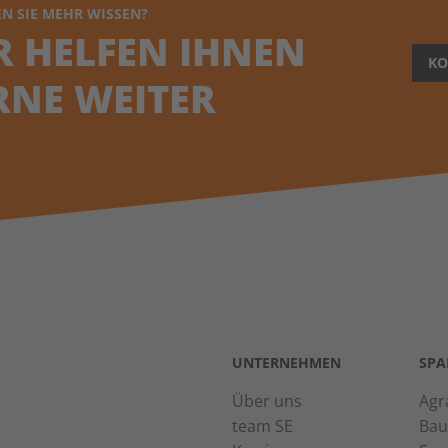
N SIE MEHR WISSEN?
R HELFEN IHNEN
KO
RNE WEITER
UNTERNEHMEN
SPA
Über uns
Agr
team SE
Bau