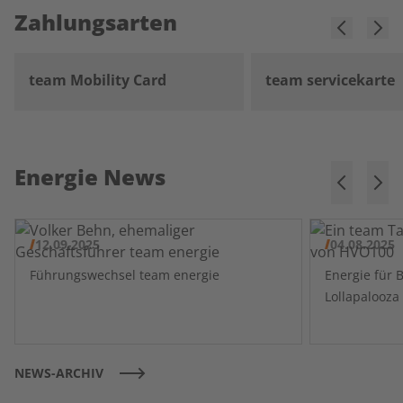
Zahlungsarten
team Mobility Card
team servicekarte
Energie News
12.09.2025
04.08.2025
Führungswechsel team energie
Energie für 
NEWS-ARCHIV