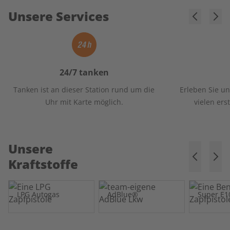
Unsere Services
24/7 tanken
Tanken ist an dieser Station rund um die
Erleben Sie un
Uhr mit Karte möglich.
vielen ers
Unsere
Kraftstoffe
LPG Autogas
AdBlue®
Super E1