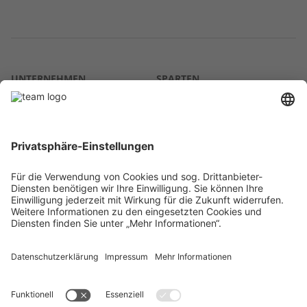
UNTERNEHMEN
SPARTEN
Über uns
Agrar
team SE
Bau
Karriere
Energie
Presse
Kontakt
RECHTLICHES
Impressum
AGB
Datenschutz
Lieferkette