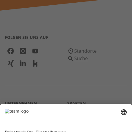
FOLGEN SIE UNS AUF
Standorte
Suche
UNTERNEHMEN
SPARTEN
Über uns
Agrar
team SE
Bau
Karriere
Energie