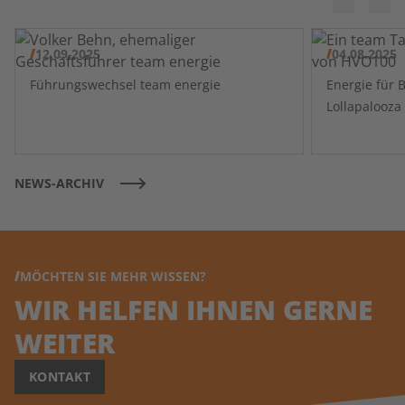
12.09.2025
04.08.2025
Führungswechsel team energie
Energie für 
NEWS-ARCHIV
MÖCHTEN SIE MEHR WISSEN?
WIR HELFEN IHNEN GERNE
WEITER
KONTAKT