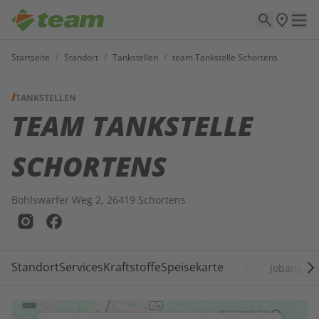
Startseite
/
Standort
/
Tankstellen
/
team Tankstelle Schortens
TANKSTELLEN
TEAM TANKSTELLE
SCHORTENS
Bohlswarfer Weg 2, 26419 Schortens
Standort
Services
Kraftstoffe
Speisekarte
Jobangebo