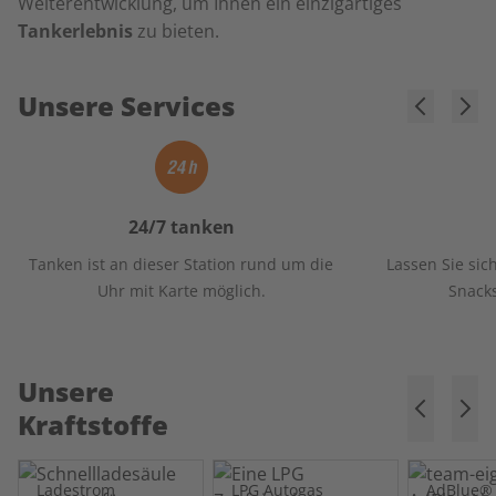
Weiterentwicklung, um Ihnen ein einzigartiges
Tankerlebnis
zu bieten.
Unsere Services
24/7 tanken
Tanken ist an dieser Station rund um die
Lassen Sie sic
Uhr mit Karte möglich.
Snack
Unsere
Kraftstoffe
Ladestrom
LPG Autogas
AdBlue®