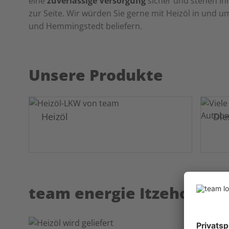
eine
zuverlässige Versorgung
sicher und stehen Ihn
zur Seite. Wir würden Sie gerne mit Heizöl in und u
und Hemmingstedt beliefern.
Unsere Produkte
Heizöl
Die
team energie Itzehoe – wi