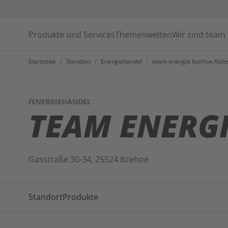
Produkte und Services
Themenwelten
Wir sind team
Startseite
/
Standort
/
Energiehandel
/
team energie Itzehoe,Kal
ENERGIEHANDEL
TEAM ENERGI
Gasstraße 30-34, 25524 Itzehoe
Standort
Produkte