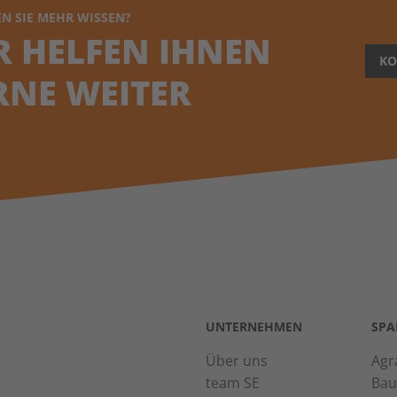
N SIE MEHR WISSEN?
R HELFEN IHNEN
KO
RNE WEITER
UNTERNEHMEN
SPA
Über uns
Agr
team SE
Bau