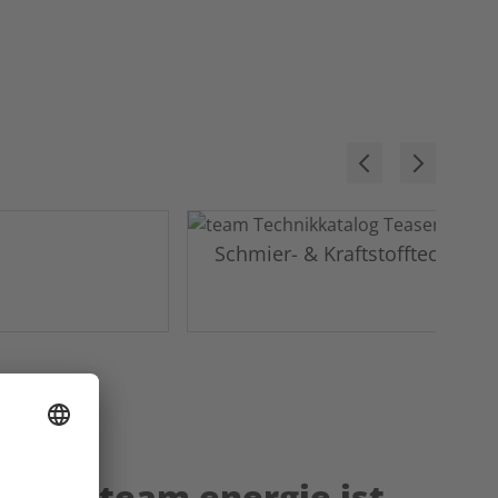
Schmier- & Kraftstofftechnik
ehoe – team energie ist