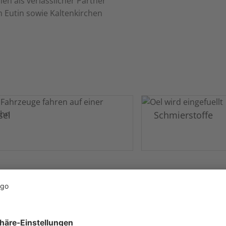
en als verlässlicher Partner
m Eutin sowie Kaltenkirchen
sel
Schmierstoffe
r sind für Sie da!
Heizöl in Itz