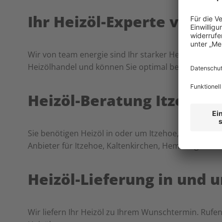
Ihr Heizöl-Experte vor Or
Wir von team energie sind Ihr starker Heizölpartne
Heizölhandel und können Sie optimal beraten.
Heizöl-Beratung Itzehoe 
Sie benötigen Heizöl in oder um Itzehoe, Kaltenkirc
Anbieter für Itzehoe, Kaltenkirchen, Hemmingsted
Heizöl-Lieferung in und 
Wir liefern Ihr Heizöl zu Ihrem Wunschtermin. Rufe