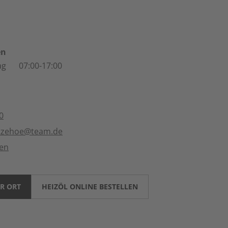
en
ag
07:00-17:00
0
itzehoe@team.de
ten
R ORT
HEIZÖL ONLINE BESTELLEN