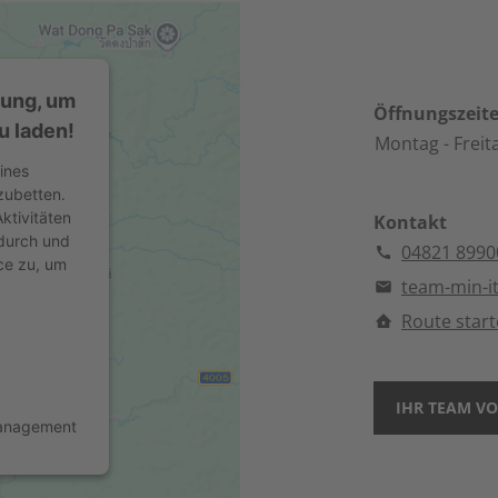
mung, um
Öffnungszeit
u laden!
Montag
- Freit
ines
zubetten.
ktivitäten
Kontakt
 durch und
04821 8990
ce zu, um
team-min-
Route star
IHR TEAM VO
Management