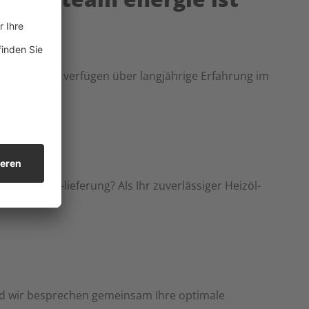
Expert:innen verfügen über
langjährige Erfahrung im
ung oder -lieferung? Als Ihr zuverlässiger Heizöl-
izöl.
und wir besprechen gemeinsam Ihre optimale