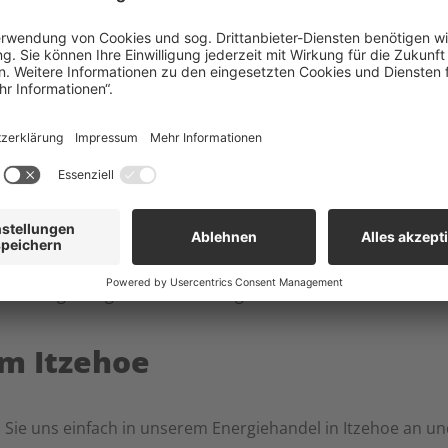
t
r in Itzehoe, Kaltenkirchen & Hemmingstedt. Unsere Heizöl-
– Hilfe zum Thema Heizöl
hen & Hemmingstedt ? Sie haben Fragen zu Ihrer Heizölbestell
t und Umgebung beraten wir Sie gern rund um das Thema He
um Itzehoe
n Sie uns einfach in unserem Energiehandel in Itzehoe an 