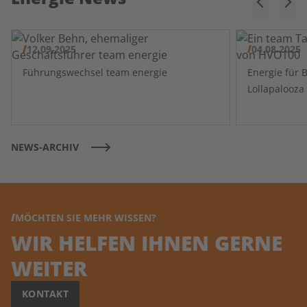
12.09.2025
04.08.2025
Führungswechsel team energie
Energie für 
NEWS-ARCHIV
MÖCHTEN SIE MEHR WISSEN?
WIR HELFEN IHNEN GERNE
WEITER
KONTAKT