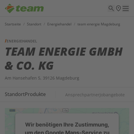
Startseite
/
Standort
/
Energiehandel
/
team energie Magdeburg
ENERGIEHANDEL
TEAM ENERGIE GMBH
& CO. KG
Am Hansehafen 5, 39126 Magdeburg
Standort
Produkte
Ansprechpartner
Jobangebote
Wir benötigen Ihre Zustimmung,
um den Google Maps-Service zu