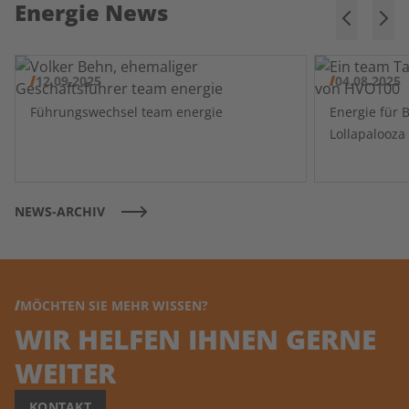
Energie News
12.09.2025
04.08.2025
Führungswechsel team energie
Energie für 
NEWS-ARCHIV
MÖCHTEN SIE MEHR WISSEN?
WIR HELFEN IHNEN GERNE
WEITER
KONTAKT