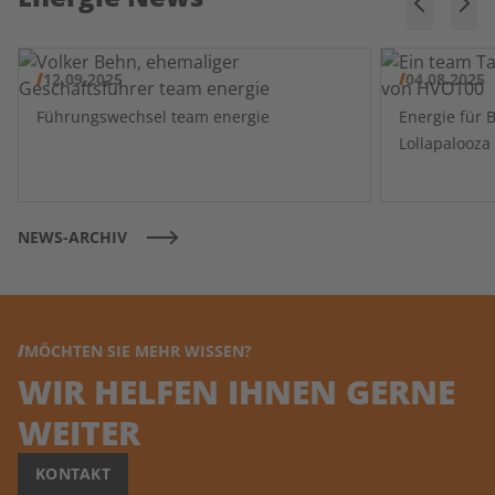
12.09.2025
04.08.2025
Führungswechsel team energie
Energie für 
NEWS-ARCHIV
MÖCHTEN SIE MEHR WISSEN?
WIR HELFEN IHNEN GERNE
WEITER
KONTAKT