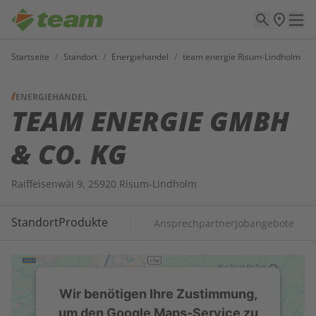
Startseite
/
Standort
/
Energiehandel
/
team energie Risum-Lindholm
ENERGIEHANDEL
TEAM ENERGIE GMBH
& CO. KG
Raiffeisenwäi 9, 25920 Risum-Lindholm
Standort
Produkte
Ansprechpartner
Jobangebote
Wir benötigen Ihre Zustimmung,
um den Google Maps-Service zu