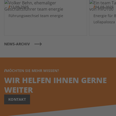
12.09.2025
04.08.2025
Führungswechsel team energie
Energie für 
NEWS-ARCHIV
MÖCHTEN SIE MEHR WISSEN?
WIR HELFEN IHNEN GERNE
WEITER
KONTAKT