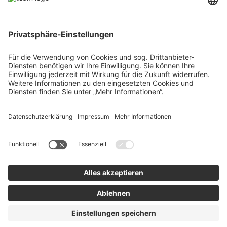
Über uns
Agrar
team SE
Bau
Karriere
Energie
Presse
Kontakt
RECHTLICHES
Impressum
AGB
Datenschutz
Lieferkette
Whistleblower
Barrierefreiheitserklärung
Code of Conduct