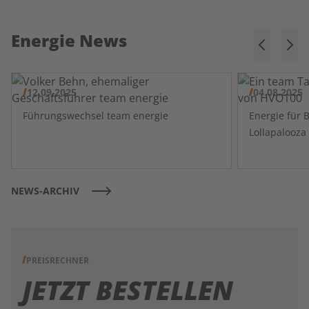
Energie News
12.09.2025
04.08.2025
Führungswechsel team energie
Energie für 
NEWS-ARCHIV
PREISRECHNER
JETZT BESTELLEN