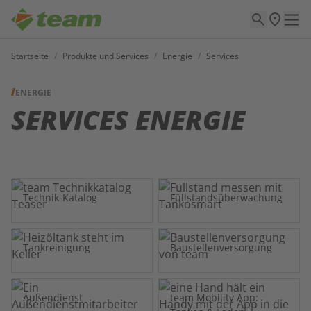
Startseite
/
Produkte und Services
/
Energie
/
Services
ENERGIE
SERVICES ENERGIE
Technik-Katalog
Füllstandsüberwachung
Tankreinigung
Baustellenversorgung
Außendienst
team Mobility App: